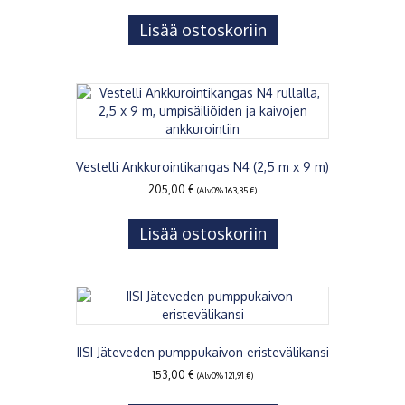
Lisää ostoskoriin
Vestelli Ankkurointikangas N4 (2,5 m x 9 m)
205,00
€
(Alv0%
163,35
€
)
Lisää ostoskoriin
IISI Jäteveden pumppukaivon eristevälikansi
153,00
€
(Alv0%
121,91
€
)