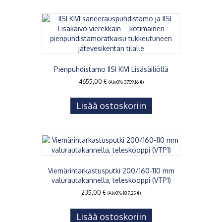
Pienpuhdistamo IISI KIVI Lisäsäiliöllä
4655,00
€
(Alv0%
3709,16
€
)
Lisää ostoskoriin
Viemärintarkastusputki 200/160-110 mm
valurautakannella, teleskooppi (VTP1)
235,00
€
(Alv0%
187,25
€
)
Lisää ostoskoriin