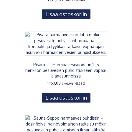
(Alv0%
2211,16
€
)
Lisää ostoskoriin
Pisara — Harmaavesisuodatin 1–5
henkilön pesuvesien puhdistukseen vapaa-
ajanasunnoissa
1460,00
€
(Alv0%
1163,35
€
)
Lisää ostoskoriin