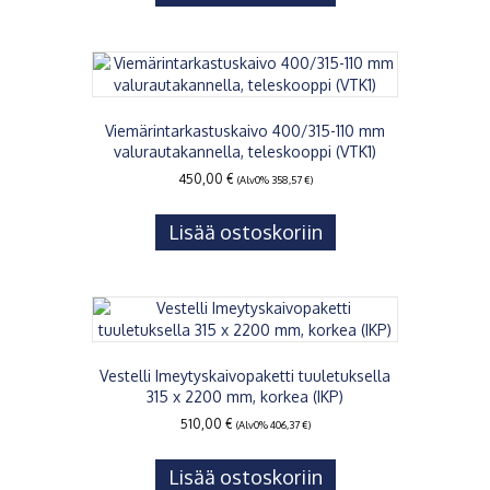
Viemärintarkastuskaivo 400/315-110 mm
valurautakannella, teleskooppi (VTK1)
450,00
€
(Alv0%
358,57
€
)
Lisää ostoskoriin
Vestelli Imeytyskaivopaketti tuuletuksella
315 x 2200 mm, korkea (IKP)
510,00
€
(Alv0%
406,37
€
)
Lisää ostoskoriin