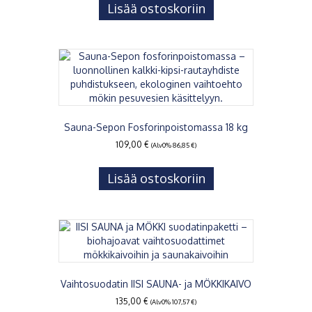
Lisää ostoskoriin
Sauna-Sepon Fosforinpoistomassa 18 kg
109,00
€
(Alv0%
86,85
€
)
Lisää ostoskoriin
Vaihtosuodatin IISI SAUNA- ja MÖKKIKAIVO
135,00
€
(Alv0%
107,57
€
)