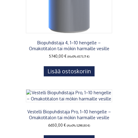
Biopuhdistaja 4, 1–10 hengelle –
Omakotitalon tai mökin harmaille vesille
5740,00
€
(Alv0%
4573,71
€
)
Lisää ostoskoriin
Vestelli Biopuhdistaja Pro, 1–10 hengelle –
Omakotitalon tai mökin harmaille vesille
6650,00
€
(Alv0%
5298,80
€
)