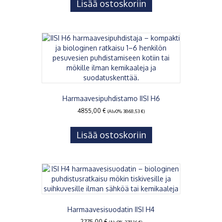
Lisää ostoskoriin
Harmaavesipuhdistamo IISI H6
4855,00
€
(Alv0%
3868,53
€
)
Lisää ostoskoriin
Harmaavesisuodatin IISI H4
2775,00
€