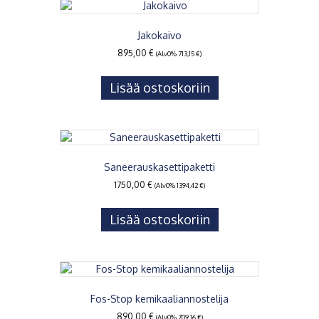
Jakokaivo
895,00
€
(Alv0%
713,15
€
)
Lisää ostoskoriin
Saneerauskasettipaketti
1750,00
€
(Alv0%
1394,42
€
)
Lisää ostoskoriin
Fos-Stop kemikaaliannostelija
890,00
€
(Alv0%
709,16
€
)