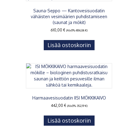
Sauna-Seppo — Kantovesisuodatin
vähäisten vesimäärien puhdistamiseen
(saunat ja mökit)
610,00
€
(Alv0%
486,06
€
)
Lisää ostoskoriin
Harmaavesisuodatin IISI MÖKKIKAIVO
442,00
€
(Alv0%
352,19
€
)
Lisää ostoskoriin