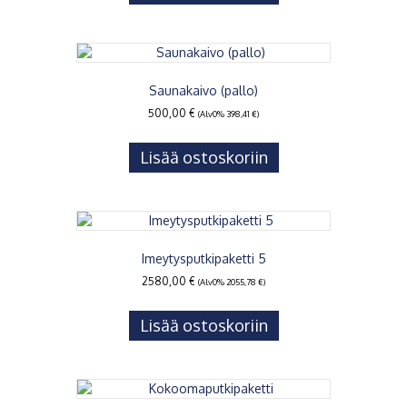
Saunakaivo (pallo)
500,00
€
(Alv0%
398,41
€
)
Lisää ostoskoriin
Imeytysputkipaketti 5
2580,00
€
(Alv0%
2055,78
€
)
Lisää ostoskoriin