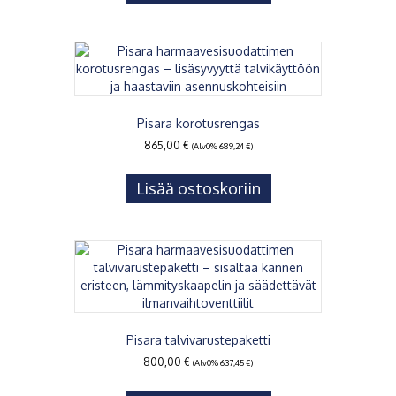
Pisara korotusrengas
865,00
€
(Alv0%
689,24
€
)
Lisää ostoskoriin
Pisara talvivarustepaketti
800,00
€
(Alv0%
637,45
€
)