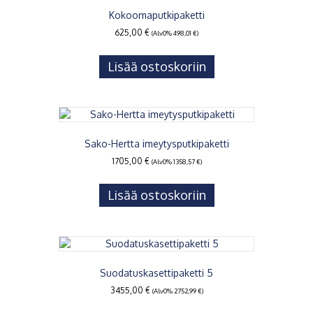
Kokoomaputkipaketti
625,00
€
(Alv0%
498,01
€
)
Lisää ostoskoriin
Sako-Hertta imeytysputkipaketti
1705,00
€
(Alv0%
1358,57
€
)
Lisää ostoskoriin
Suodatuskasettipaketti 5
3455,00
€
(Alv0%
2752,99
€
)