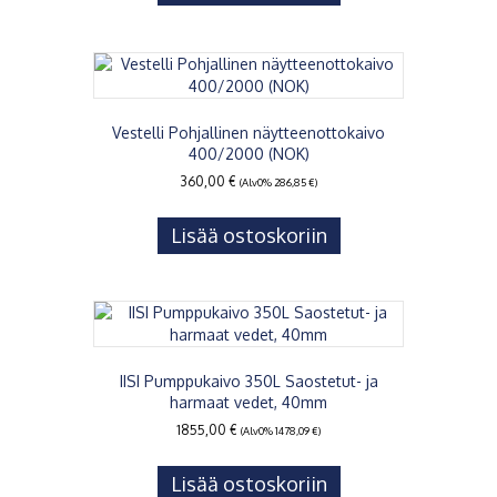
Vestelli Pohjallinen näytteenottokaivo
400/2000 (NOK)
360,00
€
(Alv0%
286,85
€
)
Lisää ostoskoriin
IISI Pumppukaivo 350L Saostetut- ja
harmaat vedet, 40mm
1855,00
€
(Alv0%
1478,09
€
)
Lisää ostoskoriin