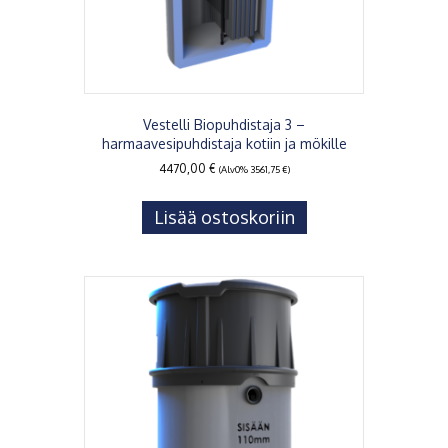
Vestelli Biopuhdistaja 3 –
harmaavesipuhdistaja kotiin ja mökille
4470,00
€
(Alv0%
3561,75
€
)
Lisää ostoskoriin