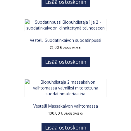
Lisää ostoskoriin
Vestelli Suodatinkaivon suodatinpussi
75,00
€
(Alv0%
59,76
€
)
Lisää ostoskoriin
Vestelli Massakaivon vaihtomassa
100,00
€
(Alv0%
79,68
€
)
Lisää ostoskoriin