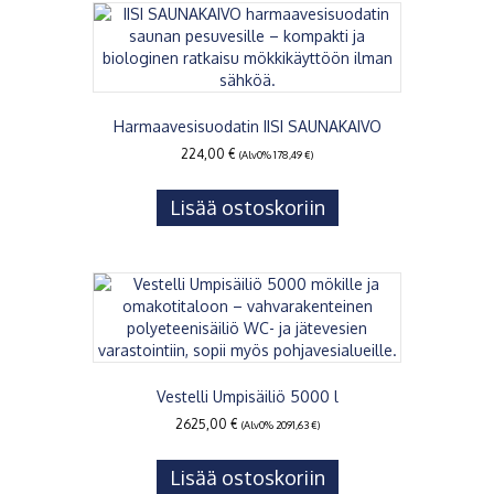
Harmaavesisuodatin IISI SAUNAKAIVO
224,00
€
(Alv0%
178,49
€
)
Lisää ostoskoriin
Vestelli Umpisäiliö 5000 l
2625,00
€
(Alv0%
2091,63
€
)
Lisää ostoskoriin