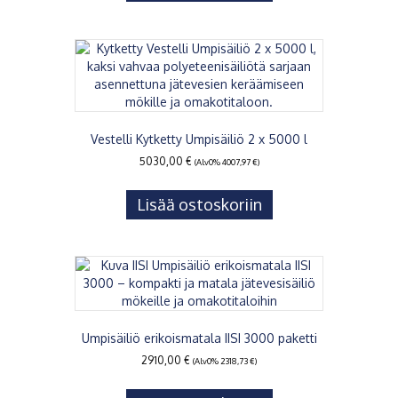
Vestelli Kytketty Umpisäiliö 2 x 5000 l
5030,00
€
(Alv0%
4007,97
€
)
Lisää ostoskoriin
Umpisäiliö erikoismatala IISI 3000 paketti
2910,00
€
(Alv0%
2318,73
€
)