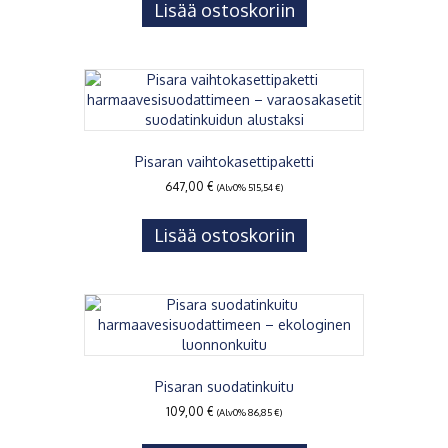
Lisää ostoskoriin
Pisaran vaihtokasettipaketti
647,00
€
(Alv0%
515,54
€
)
Lisää ostoskoriin
Pisaran suodatinkuitu
109,00
€
(Alv0%
86,85
€
)