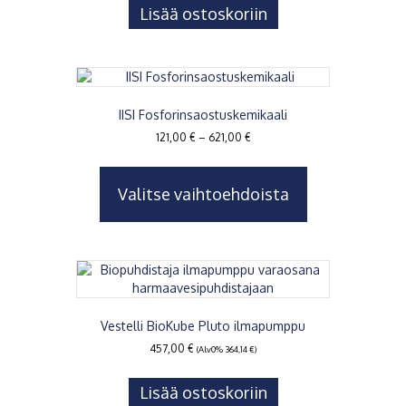
Lisää ostoskoriin
IISI Fosforinsaostuskemikaali
Hintaluokka:
121,00
€
–
621,00
€
121,00 €
Tällä
-
tuotteella
621,00 €
Valitse vaihtoehdoista
on
useampi
muunnelma.
Voit
tehdä
valinnat
tuotteen
sivulla.
Vestelli BioKube Pluto ilmapumppu
457,00
€
(Alv0%
364,14
€
)
Lisää ostoskoriin