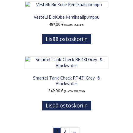
Vestelli BioKube Kemikaalipumppu
457,00
€
(Alv0%
364,14
€
)
Lisää ostoskoriin
Smartel Tank-Check RF 431 Grey- &
Blackwater
349,00
€
(Alv0%
278,09
€
)
Lisää ostoskoriin
1
2
→