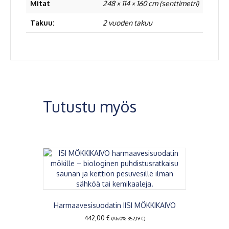
Mitat
248 × 114 × 160 cm (senttimetri)
Takuu:
2 vuoden takuu
Tutustu myös
Harmaavesisuodatin IISI MÖKKIKAIVO
442,00
€
(Alv0%
352,19
€
)