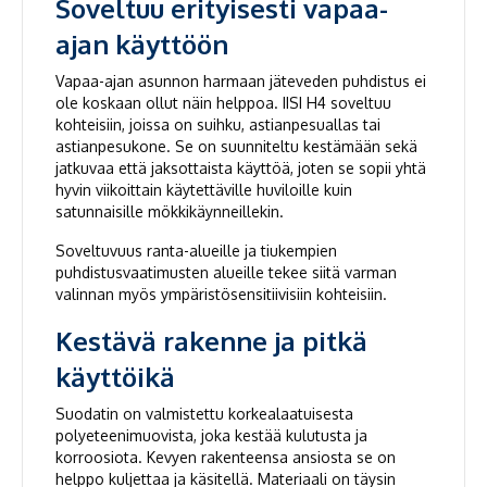
Soveltuu erityisesti vapaa-
ajan käyttöön
Vapaa-ajan asunnon harmaan jäteveden puhdistus ei
ole koskaan ollut näin helppoa. IISI H4 soveltuu
kohteisiin, joissa on suihku, astianpesuallas tai
astianpesukone. Se on suunniteltu kestämään sekä
jatkuvaa että jaksottaista käyttöä, joten se sopii yhtä
hyvin viikoittain käytettäville huviloille kuin
satunnaisille mökkikäynneillekin.
Soveltuvuus ranta-alueille ja tiukempien
puhdistusvaatimusten alueille tekee siitä varman
valinnan myös ympäristösensitiivisiin kohteisiin.
Kestävä rakenne ja pitkä
käyttöikä
Suodatin on valmistettu korkealaatuisesta
polyeteenimuovista, joka kestää kulutusta ja
korroosiota. Kevyen rakenteensa ansiosta se on
helppo kuljettaa ja käsitellä. Materiaali on täysin