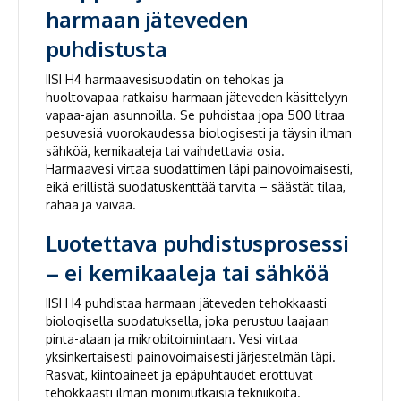
harmaan jäteveden
puhdistusta
IISI H4 harmaavesisuodatin on tehokas ja
huoltovapaa ratkaisu harmaan jäteveden käsittelyyn
vapaa-ajan asunnoilla. Se puhdistaa jopa 500 litraa
pesuvesiä vuorokaudessa biologisesti ja täysin ilman
sähköä, kemikaaleja tai vaihdettavia osia.
Harmaavesi virtaa suodattimen läpi painovoimaisesti,
eikä erillistä suodatuskenttää tarvita – säästät tilaa,
rahaa ja vaivaa.
Luotettava puhdistusprosessi
– ei kemikaaleja tai sähköä
IISI H4 puhdistaa harmaan jäteveden tehokkaasti
biologisella suodatuksella, joka perustuu laajaan
pinta-alaan ja mikrobitoimintaan. Vesi virtaa
yksinkertaisesti painovoimaisesti järjestelmän läpi.
Rasvat, kiintoaineet ja epäpuhtaudet erottuvat
tehokkaasti ilman monimutkaisia tekniikoita.