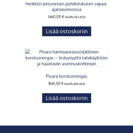
henkilön pesuvesien puhdistukseen vapaa-
ajanasunnoissa
1460,00
€
(Alv0%
1163,35
€
)
Lisää ostoskoriin
Pisara korotusrengas
865,00
€
(Alv0%
689,24
€
)
Lisää ostoskoriin