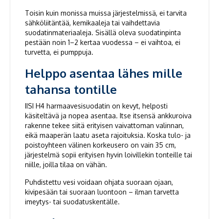
Toisin kuin monissa muissa järjestelmissä, ei tarvita
sähköliitäntää, kemikaaleja tai vaihdettavia
suodatinmateriaaleja. Sisällä oleva suodatinpinta
pestään noin 1–2 kertaa vuodessa – ei vaihtoa, ei
turvetta, ei pumppuja.
Helppo asentaa lähes mille
tahansa tontille
IISI H4 harmaavesisuodatin on kevyt, helposti
käsiteltävä ja nopea asentaa. Itse itsensä ankkuroiva
rakenne tekee siitä erityisen vaivattoman valinnan,
eikä maaperän laatu aseta rajoituksia. Koska tulo- ja
poistoyhteen välinen korkeusero on vain 35 cm,
järjestelmä sopii erityisen hyvin loivillekin tonteille tai
niille, joilla tilaa on vähän.
Puhdistettu vesi voidaan ohjata suoraan ojaan,
kivipesään tai suoraan luontoon – ilman tarvetta
imeytys- tai suodatuskentälle.