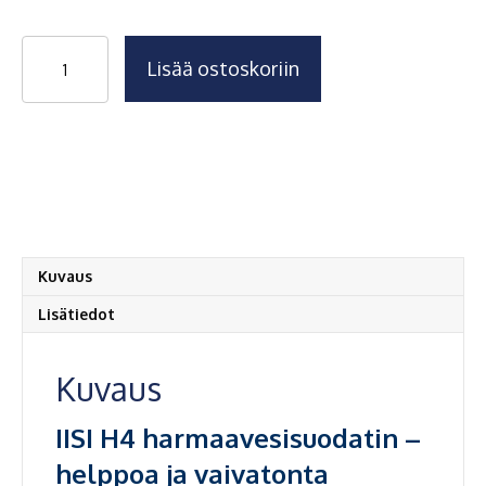
Harmaavesisuodatin
Lisää ostoskoriin
IISI
H4
määrä
Kuvaus
Lisätiedot
Kuvaus
IISI H4 harmaavesisuodatin –
helppoa ja vaivatonta