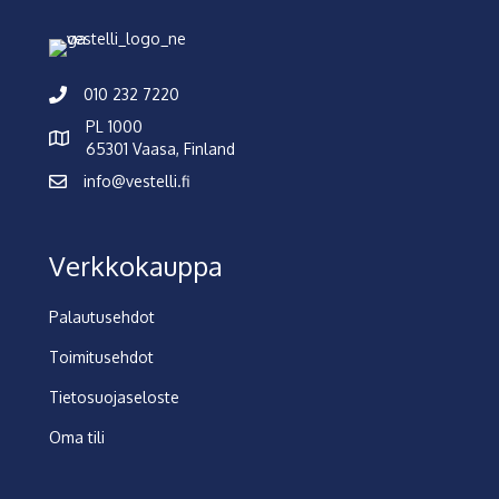
010 232 7220
PL 1000
65301 Vaasa, Finland
info@vestelli.fi
Verkkokauppa
Palautusehdot
Toimitusehdot
Tietosuojaseloste
Oma tili