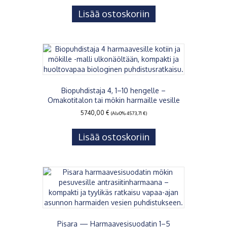
Lisää ostoskoriin
Biopuhdistaja 4, 1–10 hengelle –
Omakotitalon tai mökin harmaille vesille
5740,00
€
(Alv0%
4573,71
€
)
Lisää ostoskoriin
Pisara — Harmaavesisuodatin 1–5