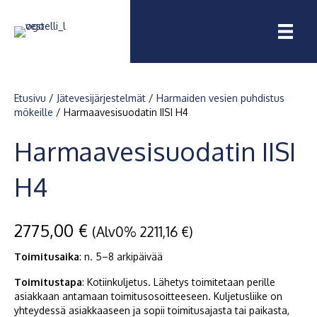
Etusivu
/
Jätevesijärjestelmät
/
Harmaiden vesien puhdistus
mökeille
/ Harmaavesisuodatin IISI H4
Harmaavesisuodatin IISI
H4
2775,00
€
(Alv0%
2211,16
€
)
Toimitusaika
: n.
5–8
arkipäivää
Toimitustapa
: Kotiinkuljetus. Lähetys toimitetaan perille
asiakkaan antamaan toimitusosoitteeseen. Kuljetusliike on
yhteydessä asiakkaaseen ja sopii toimitusajasta tai paikasta,