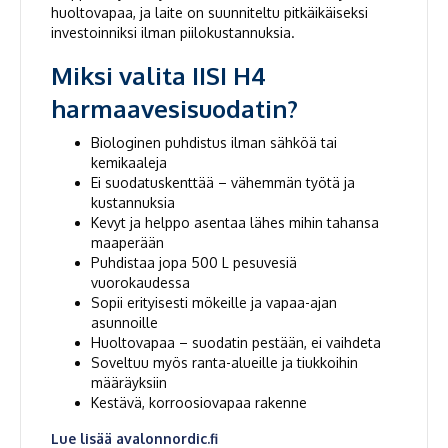
huoltovapaa, ja laite on suunniteltu pitkäikäiseksi
investoinniksi ilman piilokustannuksia.
Miksi valita IISI H4
harmaavesisuodatin?
Biologinen puhdistus ilman sähköä tai
kemikaaleja
Ei suodatuskenttää – vähemmän työtä ja
kustannuksia
Kevyt ja helppo asentaa lähes mihin tahansa
maaperään
Puhdistaa jopa 500 L pesuvesiä
vuorokaudessa
Sopii erityisesti mökeille ja vapaa-ajan
asunnoille
Huoltovapaa – suodatin pestään, ei vaihdeta
Soveltuu myös ranta-alueille ja tiukkoihin
määräyksiin
Kestävä, korroosiovapaa rakenne
Lue lisää avalonnordic.fi