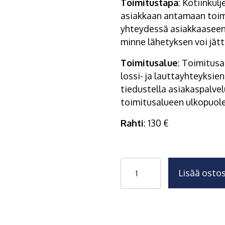
Toimitustapa
: Kotiinkul
asiakkaan antamaan toimi
yhteydessä asiakkaaseen j
minne lähetyksen voi jättä
Toimitusalue
: Toimitus
lossi- ja lauttayhteyksie
tiedustella asiakaspalv
toimitusalueen ulkopuole
Rahti
: 130 €
Sako-
Lisää ostos
Hertta
suodatuskasettipaketti
määrä