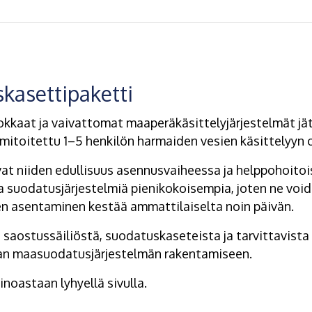
kasettipaketti
kkaat ja vaivattomat maaperäkäsittelyjärjestelmät jä
mitoitettu 1–5 henkilön harmaiden vesien käsittelyyn 
at niiden edullisuus asennusvaiheessa ja helppohoitoi
 suodatusjärjestelmiä pienikokoisempia, joten ne voi
en asentaminen kestää ammattilaiselta noin päivän.
saostussäiliöstä, suodatuskaseteista ja tarvittavista
avan maasuodatusjärjestelmän rakentamiseen.
noastaan lyhyellä sivulla.