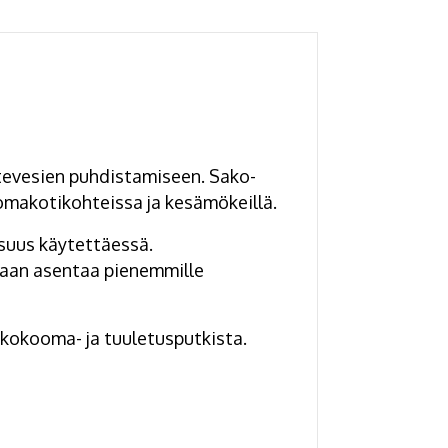
tevesien puhdistamiseen. Sako-
omakotikohteissa ja kesämökeillä.
suus käytettäessä.
daan asentaa pienemmille
 kokooma- ja tuuletusputkista.