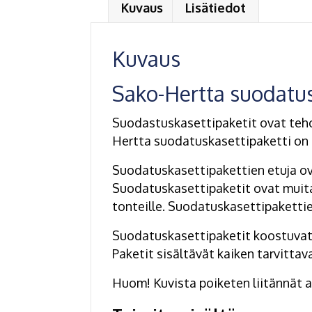
Kuvaus
Lisätiedot
Kuvaus
Sako-Hertta suodatus
Suodastuskasettipaketit ovat teho
Hertta suodatuskasettipaketti on 
Suodatuskasettipakettien etuja ov
Suodatuskasettipaketit ovat muita
tonteille. Suodatuskasettipaketti
Suodatuskasettipaketit koostuvat 
Paketit sisältävät kaiken tarvitt
Huom! Kuvista poiketen liitännät ai