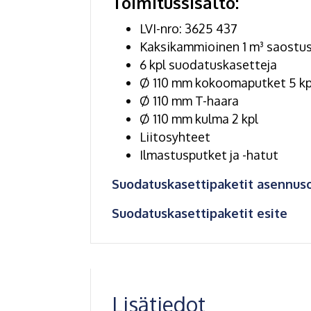
Toimitussisältö:
LVI-nro: 3625 437
Kaksikammioinen 1 m³ saostus
6 kpl suodatuskasetteja
Ø 110 mm kokoomaputket 5 kp
Ø 110 mm T-haara
Ø 110 mm kulma 2 kpl
Liitosyhteet
Ilmastusputket ja -hatut
Suodatuskasettipaketit asennus
Suodatuskasettipaketit esite
Lisätiedot