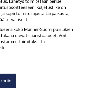
jetus. Lähetys toimitetaan perille
tusosoitteeseen. Kuljetusliike on
a sopii toimitusajasta tai paikasta,
ä turvallisesti.
alueena koko Manner-Suomi poislukien
n takana olevat saaristoalueet. Voit
elustamme toimituksista
lle.
koriin