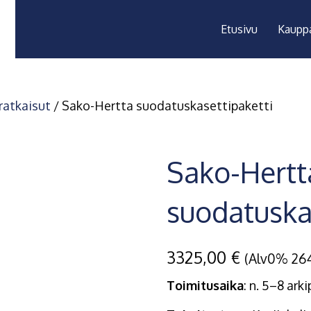
Etusivu
Kaupp
ratkaisut
/ Sako-Hertta suodatuskasettipaketti
Sako-Hertt
suodatuska
3325,00
€
(Alv0%
26
Toimitusaika
: n.
5–8
arki