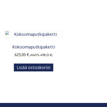
Kokoomaputkipaketti
625,00
€
(Alv0%
498,01
€
)
Lisää ostoskoriin