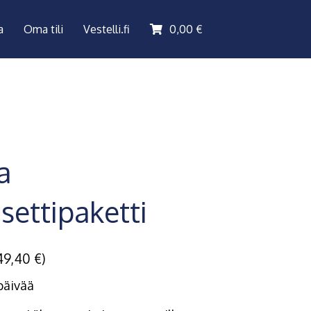
a
Oma tili
Vestelli.fi
0,00
€
a
settipaketti
49,40
€
)
päivää