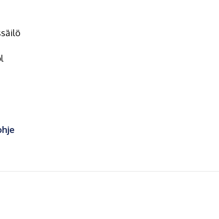
säilö
l
ohje