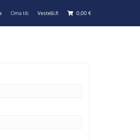
a
Oma tili
Vestelli.fi
0,00
€