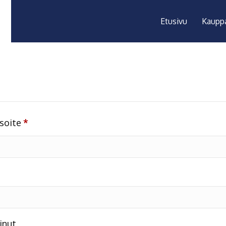
Etusivu
Kaupp
Vaaditaan
osoite
*
inut