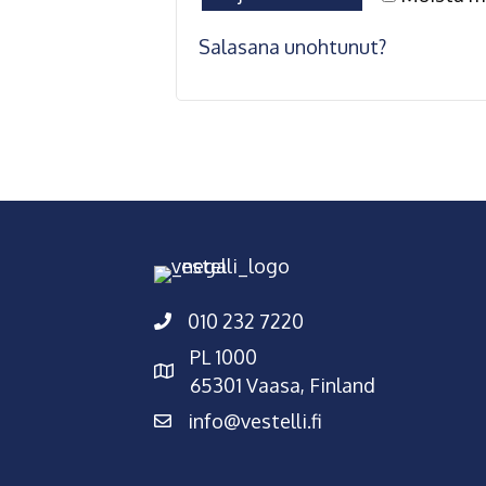
Salasana unohtunut?
010 232 7220
PL 1000
65301 Vaasa, Finland
info@vestelli.fi