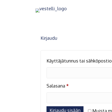
Kirjaudu
Käyttäjätunnus tai sähköposti
Vaaditaan
Salasana
*
Kirjaudu sisään
Muista m