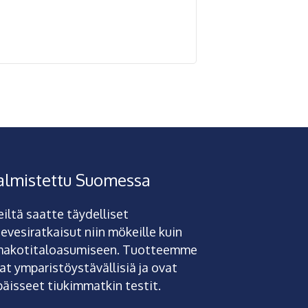
almistettu Suomessa
iltä saatte täydelliset
tevesiratkaisut niin mökeille kuin
akotitaloasumiseen. Tuotteemme
at ymparistöystävällisiä ja ovat
päisseet tiukimmatkin testit.