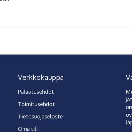
Verkkokauppa
V
Palautusehdot
Me
jä
Toimitusehdot
om
ov
Tietosuojaseloste
lä
Oma tili