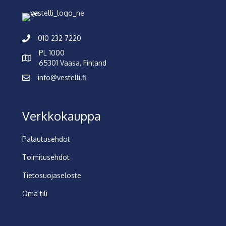
010 232 7220
PL 1000
65301 Vaasa, Finland
info@vestelli.fi
Verkkokauppa
Palautusehdot
Toimitusehdot
Tietosuojaseloste
Oma tili