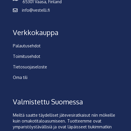
65301 Vaasa, Finland
info@vestelli.fi
Verkkokauppa
Palautusehdot
Toimitusehdot
Tietosuojaseloste
Oma tili
Valmistettu Suomessa
Meiltä saatte täydelliset jätevesiratkaisut niin mökeille
kuin omakotitaloasumiseen. Tuotteemme ovat
ymparistöystävällisiä ja ovat läpäisseet tiukimmatkin