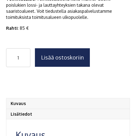
poislukien lossi- ja lauttayhteyksien takana olevat
saaristoalueet. Voit tiedustella asiakaspalvelustamme
toimituksista toimitusalueen ulkopuolelle.
Rahti
: 85 €
Saunakaivo
Lisää ostoskoriin
(pallo)
määrä
Kuvaus
Lisätiedot
Kuvaus