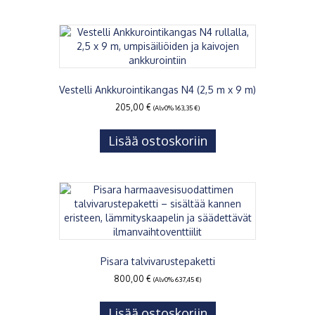
Vestelli Ankkurointikangas N4 (2,5 m x 9 m)
205,00
€
(Alv0%
163,35
€
)
Lisää ostoskoriin
Pisara talvivarustepaketti
800,00
€
(Alv0%
637,45
€
)
Lisää ostoskoriin