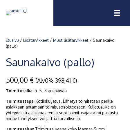
Etusivu
/
Lisätarvikkeet
/
Muut lisätarvikkeet
/ Saunakaivo
(pallo)
Saunakaivo (pallo)
500,00
€
(Alv0%
398,41
€
)
Toimitusaika
: n.
5–8
arkipäivää
Toimitustapa
: Kotiinkuljetus. Lähetys toimitetaan perille
asiakkaan antamaan toimitusosoitteeseen. Kuljetusliike on
yhteydessä asiakkaaseen ja sopii toimitusajasta tai paikasta,
minne lähetyksen voi jättää turvallisesti.
Toimitusalue
: Toimitusalueena koko Manner-Suomi