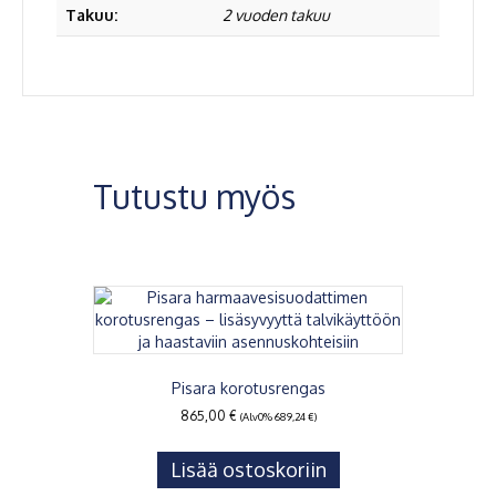
Takuu:
2 vuoden takuu
Tutustu myös
Pisara korotusrengas
865,00
€
(Alv0%
689,24
€
)
Lisää ostoskoriin