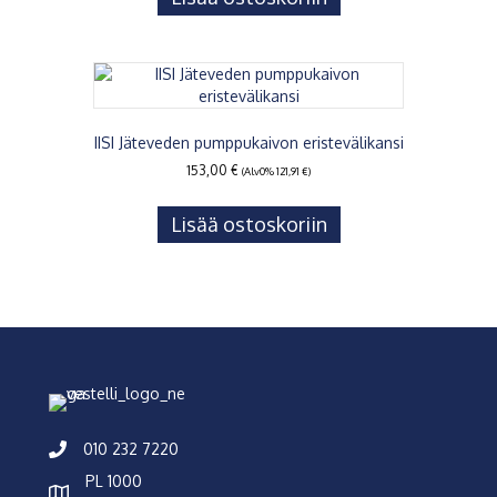
IISI Jäteveden pumppukaivon eristevälikansi
153,00
€
(Alv0%
121,91
€
)
Lisää ostoskoriin
010 232 7220
PL 1000