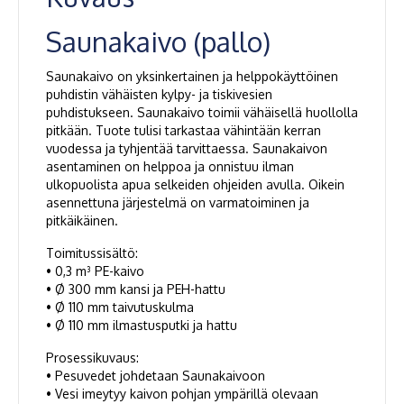
Saunakaivo (pallo)
Saunakaivo on yksinkertainen ja helppokäyttöinen
puhdistin vähäisten kylpy- ja tiskivesien
puhdistukseen. Saunakaivo toimii vähäisellä huollolla
pitkään. Tuote tulisi tarkastaa vähintään kerran
vuodessa ja tyhjentää tarvittaessa. Saunakaivon
asentaminen on helppoa ja onnistuu ilman
ulkopuolista apua selkeiden ohjeiden avulla. Oikein
asennettuna järjestelmä on varmatoiminen ja
pitkäikäinen.
Toimitussisältö:
• 0,3 m³ PE-kaivo
• Ø 300 mm kansi ja PEH-hattu
• Ø 110 mm taivutuskulma
• Ø 110 mm ilmastusputki ja hattu
Prosessikuvaus:
• Pesuvedet johdetaan Saunakaivoon
• Vesi imeytyy kaivon pohjan ympärillä olevaan