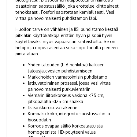
osastoinen saostussäiliö, joka erottelee kiintoaineet
tehokkaasti. Fosfori saostetaan kemiallisesti. Vesi
virtaa painovoimaisesti puhdistamon läpi.
Huollon tarve on vähäinen ja IISI puhdistamo kestää
pitkiäkin käyttökatkoja erittäin hyvin ja sopii hyvin
käytettäväksi myös vapaa-ajan kiinteistöillä. Se on
helppo ja nopea asentaa sekä sopii tontilla pieneen
pinta-alaan.
Yhden talouden (1–6 henkilöä) kaikkien
talousjätevesien puhdistamiseen
Markkinoiden varmatoimisin puhdistamo
Jatkuvatoiminen prosessi, jossa vesi virtaa
painovoimaisesti purkuviemäriin
Viemärin liitoskorkeus vakiona <75 cm,
jatkopalalla <125 cm saakka
Itseankkuroituva rakenne
Kompakti koko, integroitu saostussäiliö ja
biosuodatin
Korroosiovapaa säiliö korkealaatuista
homogeenista HD-polyteeni valua