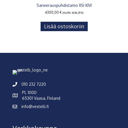
Saneerauspuhdistamo IISI KIVI
4300,00
€
(Alv0%
3426,29
€
)
Lisää ostoskoriin
010 232 7220
PL 1000
65301 Vaasa, Finland
info@vestelli.fi