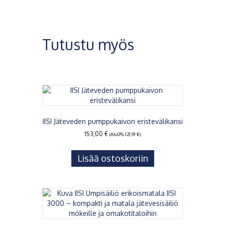
Tutustu myös
IISI Jäteveden pumppukaivon eristevälikansi
153,00
€
(Alv0%
121,91
€
)
Lisää ostoskoriin