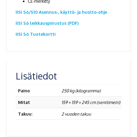
CE-merkitty
IISI S6/S10 Asennus‐, käyttö‐ ja huolto‐ohje
IISI S6 leikkauspiirustus (PDF)
IISI S6 Tuotekortti
Lisätiedot
Paino
250 kg (kilogramma)
Mitat
159 × 159 × 245 cm (senttimetri)
Takuu:
2 vuoden takuu