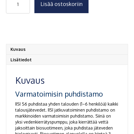
Lisää ostoskoriin
IISI
S6
määrä
Kuvaus
Lisätiedot
Kuvaus
Varmatoimisin puhdistamo
IISI S6 puhdistaa yhden talouden (1–6 henkilöä) kaikki
talousjätevedet. IISI jatkuvatoiminen puhdistamo on
markkinoiden varmatoimisin puhdistamo. Siinä on
yksi vedenkierrätyspumppu, joka kierrättää vettä
jaksoittain biosuotimeen, joka puhdistaa jäteveden
biologisesti. Biosuotimen alapuolella on kiinteä 3-