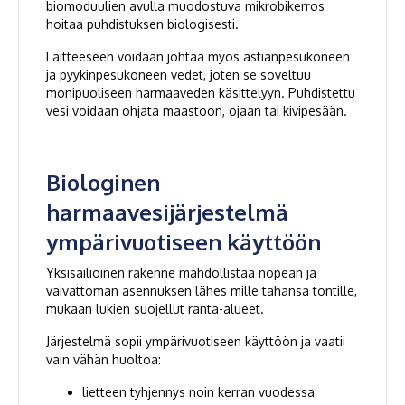
biomoduulien avulla muodostuva mikrobikerros
hoitaa puhdistuksen biologisesti.
Laitteeseen voidaan johtaa myös astianpesukoneen
ja pyykinpesukoneen vedet, joten se soveltuu
monipuoliseen harmaaveden käsittelyyn. Puhdistettu
vesi voidaan ohjata maastoon, ojaan tai kivipesään.
Biologinen
harmaavesijärjestelmä
ympärivuotiseen käyttöön
Yksisäiliöinen rakenne mahdollistaa nopean ja
vaivattoman asennuksen lähes mille tahansa tontille,
mukaan lukien suojellut ranta-alueet.
Järjestelmä sopii ympärivuotiseen käyttöön ja vaatii
vain vähän huoltoa:
lietteen tyhjennys noin kerran vuodessa