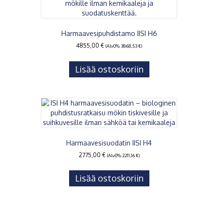
Harmaavesipuhdistamo IISI H6
4855,00
€
(Alv0%
3868,53
€
)
Lisää ostoskoriin
Harmaavesisuodatin IISI H4
2775,00
€
(Alv0%
2211,16
€
)
Lisää ostoskoriin