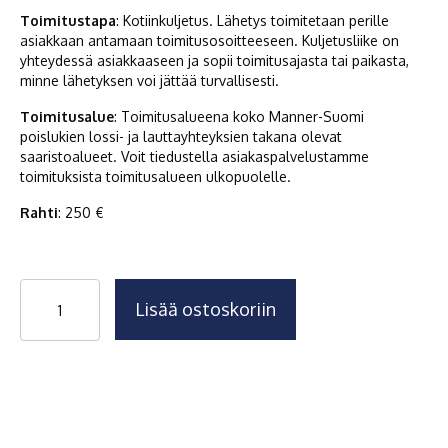
Toimitustapa
: Kotiinkuljetus. Lähetys toimitetaan perille
asiakkaan antamaan toimitusosoitteeseen. Kuljetusliike on
yhteydessä asiakkaaseen ja sopii toimitusajasta tai paikasta,
minne lähetyksen voi jättää turvallisesti.
Toimitusalue
: Toimitusalueena koko Manner-Suomi
poislukien lossi- ja lauttayhteyksien takana olevat
saaristoalueet. Voit tiedustella asiakaspalvelustamme
toimituksista toimitusalueen ulkopuolelle.
Rahti
: 250 €
Vestelli
Lisää ostoskoriin
Biopuhdistaja
3
–
harmaavesipuhdistaja
kotiin
ja
mökille
määrä