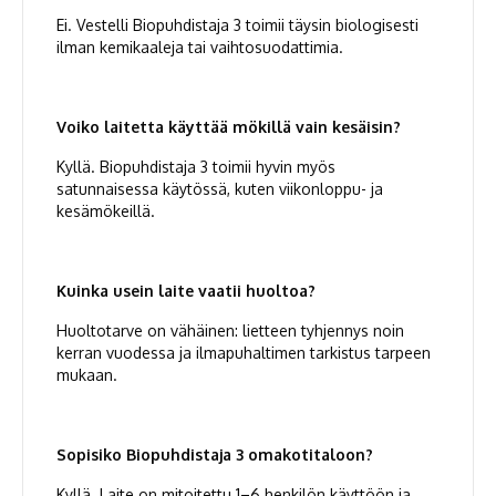
Ei. Vestelli Biopuhdistaja 3 toimii täysin biologisesti
ilman kemikaaleja tai vaihtosuodattimia.
Voiko laitetta käyttää mökillä vain kesäisin?
Kyllä. Biopuhdistaja 3 toimii hyvin myös
satunnaisessa käytössä, kuten viikonloppu- ja
kesämökeillä.
Kuinka usein laite vaatii huoltoa?
Huoltotarve on vähäinen: lietteen tyhjennys noin
kerran vuodessa ja ilmapuhaltimen tarkistus tarpeen
mukaan.
Sopisiko Biopuhdistaja 3 omakotitaloon?
Kyllä. Laite on mitoitettu 1–6 henkilön käyttöön ja