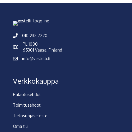
010 232 7220
PL 1000
65301 Vaasa, Finland
info@vestelli.fi
Verkkokauppa
Palautusehdot
Toimitusehdot
Tietosuojaseloste
Oma tili