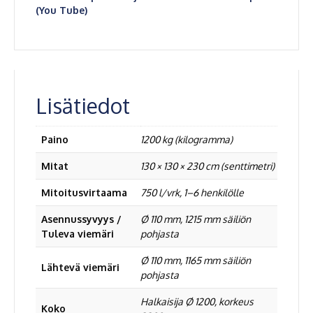
(You Tube)
Lisätiedot
Paino
1200 kg (kilogramma)
Mitat
130 × 130 × 230 cm (senttimetri)
Mitoitusvirtaama
750 l/vrk, 1–6 henkilölle
Asennussyvyys /
Ø 110 mm, 1215 mm säiliön
Tuleva viemäri
pohjasta
Ø 110 mm, 1165 mm säiliön
Lähtevä viemäri
pohjasta
Halkaisija Ø 1200, korkeus
Koko