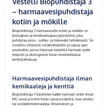
Vestelli Biopuhdistaja 3
– harmaavesipuhdistaja
kotiin ja mökille
Biopuhdistaja 3 harmaavesille kotiin ja mökille on
biologinen ja kemikaalivapaa järjestelmä, joka
puhdistaa pesu-, suihku- ja tiskivedet tehokkaasti. Se
soveltuu erityisesti omakotitaloihin ja vapaa-ajan
asuntoihin, joissa halutaan käsitellä harmaat vedet
helposti ja ekologisesti ilman monimutkaisia
kenttäratkaisuja.
Harmaavesipuhdistaja ilman
kemikaaleja ja kenttiä
Biopuhdistaja 3 käsittelee kaikki harmaat vedet ilman
WC-vesiä ja toimii ilman saostussäiliötä, maa-aineita
tai suodatinmateriaaleja. Ilmastuksen ja