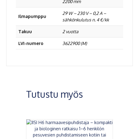
2200 mm
29 W – 230 V – 0,2 A –
Ilmapumppu
sähkönkulutus n. 4 €/kk
Takuu
2 vuotta
LVI-numero
3622900 (M)
Tutustu myös