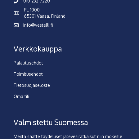
010 232 7220
PL 1000
65301 Vaasa, Finland
info@vestelli.fi
Verkkokauppa
Palautusehdot
Toimitusehdot
Tietosuojaseloste
Oma tili
Valmistettu Suomessa
Meiltä saatte täydelliset jätevesiratkaisut niin mökeille