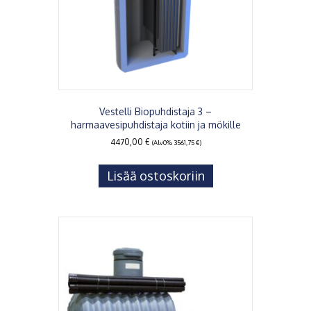
Vestelli Biopuhdistaja 3 –
harmaavesipuhdistaja kotiin ja mökille
4470,00
€
(Alv0%
3561,75
€
)
Lisää ostoskoriin