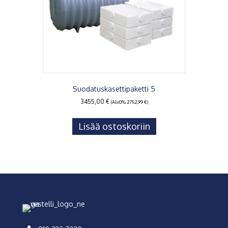
Suodatuskasettipaketti 5
3455,00
€
(Alv0%
2752,99
€
)
Lisää ostoskoriin