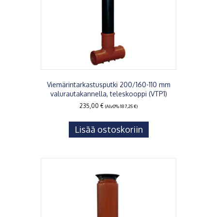
Viemärintarkastusputki 200/160-110 mm
valurautakannella, teleskooppi (VTP1)
235,00
€
(Alv0%
187,25
€
)
Lisää ostoskoriin