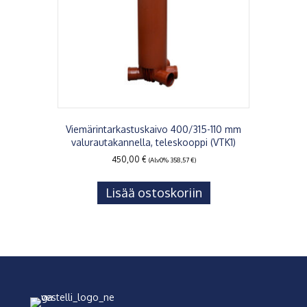
Viemärintarkastuskaivo 400/315-110 mm
valurautakannella, teleskooppi (VTK1)
450,00
€
(Alv0%
358,57
€
)
Lisää ostoskoriin