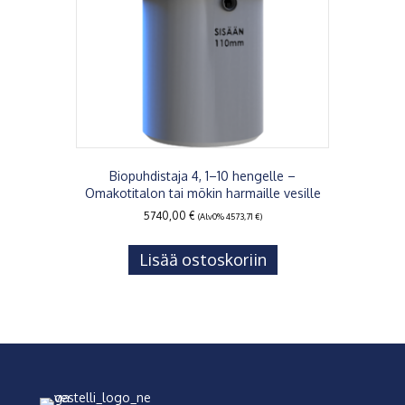
Biopuhdistaja 4, 1–10 hengelle –
Omakotitalon tai mökin harmaille vesille
5740,00
€
(Alv0%
4573,71
€
)
Lisää ostoskoriin