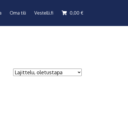
a
Oma tili
Vestelli.fi
0,00
€