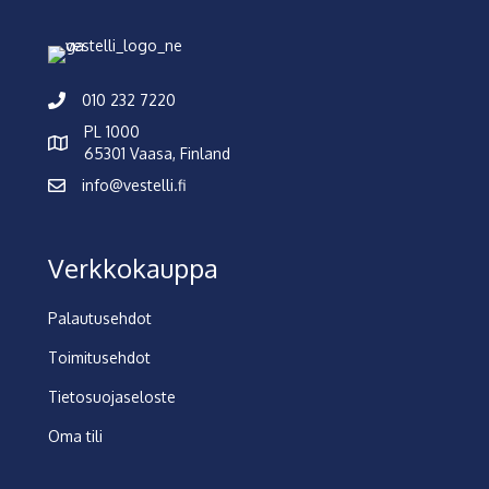
010 232 7220
PL 1000
65301 Vaasa, Finland
info@vestelli.fi
Verkkokauppa
Palautusehdot
Toimitusehdot
Tietosuojaseloste
Oma tili