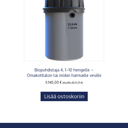
Biopuhdistaja 4, 1–10 hengelle –
Omakotitalon tai mökin harmaille vesille
5740,00
€
(Alv0%
4573,71
€
)
Lisää ostoskoriin