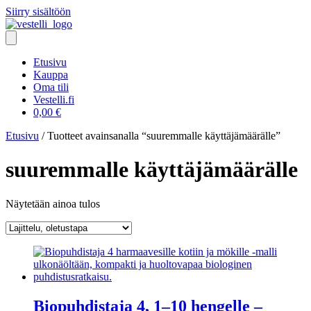
Siirry sisältöön
Etusivu
Kauppa
Oma tili
Vestelli.fi
0,00
€
Etusivu
/ Tuotteet avainsanalla “suuremmalle käyttäjämäärälle”
suuremmalle käyttäjämäärälle
Näytetään ainoa tulos
Biopuhdistaja 4, 1–10 hengelle –