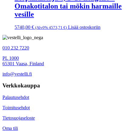
Omakotitalon tai mökin harmaille
vesille
5740,00
€
Lisää ostoskoriin
(Alv0%
4573,71
€
)
010 232 7220
PL 1000
65301 Vaasa, Finland
info@vestelli.fi
Verkkokauppa
Palautusehdot
Toimitusehdot
Tietosuojaseloste
Oma tili