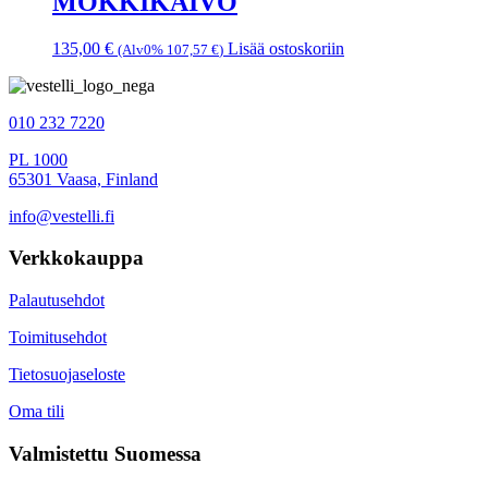
MÖKKIKAIVO
135,00
€
Lisää ostoskoriin
(Alv0%
107,57
€
)
010 232 7220
PL 1000
65301 Vaasa, Finland
info@vestelli.fi
Verkkokauppa
Palautusehdot
Toimitusehdot
Tietosuojaseloste
Oma tili
Valmistettu Suomessa