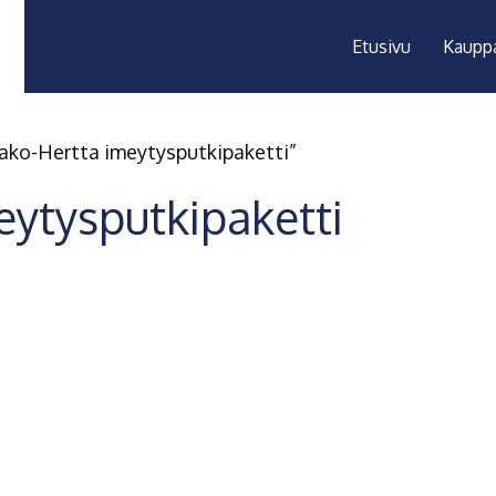
Etusivu
Kaupp
Sako-Hertta imeytysputkipaketti”
eytysputkipaketti