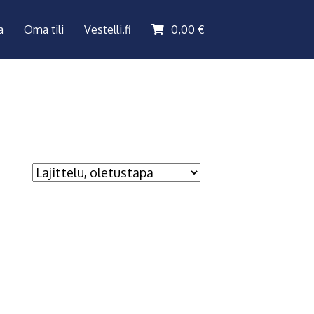
a
Oma tili
Vestelli.fi
0,00
€