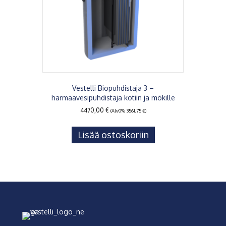
Vestelli Biopuhdistaja 3 –
harmaavesipuhdistaja kotiin ja mökille
4470,00
€
(Alv0%
3561,75
€
)
Lisää ostoskoriin