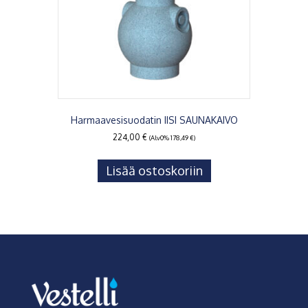
Harmaavesisuodatin IISI SAUNAKAIVO
224,00
€
(Alv0%
178,49
€
)
Lisää ostoskoriin