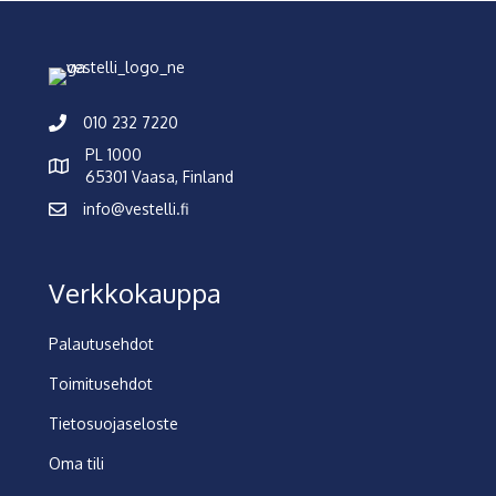
010 232 7220
PL 1000
65301 Vaasa, Finland
info@vestelli.fi
Verkkokauppa
Palautusehdot
Toimitusehdot
Tietosuojaseloste
Oma tili