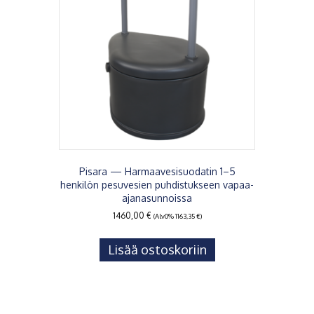
Pisara — Harmaavesisuodatin 1–5
henkilön pesuvesien puhdistukseen vapaa-
ajanasunnoissa
1460,00
€
(Alv0%
1163,35
€
)
Lisää ostoskoriin