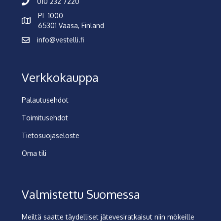
010 232 7220
PL 1000
65301 Vaasa, Finland
info@vestelli.fi
Verkkokauppa
Palautusehdot
Toimitusehdot
Tietosuojaseloste
Oma tili
Valmistettu Suomessa
Meiltä saatte täydelliset jätevesiratkaisut niin mökeille