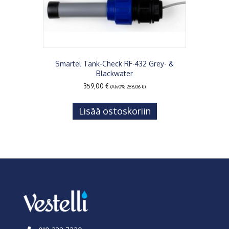
Smartel Tank-Check RF-432 Grey- &
Blackwater
359,00
€
(Alv0%
286,06
€
)
Lisää ostoskoriin