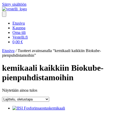
Siirry sisältöön
Etusivu
Kauppa
Oma tili
Vestelli.fi
0,00
€
Etusivu
/ Tuotteet avainsanalla “kemikaali kaikkiin Biokube-
pienpuhdistamoihin”
kemikaali kaikkiin Biokube-
pienpuhdistamoihin
Näytetään ainoa tulos