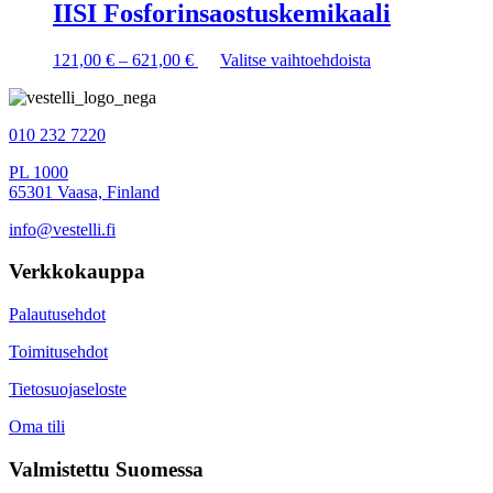
IISI Fosforinsaostuskemikaali
Hintaluokka:
Tällä
121,00
€
–
621,00
€
Valitse vaihtoehdoista
121,00 €
tuotteella
-
on
621,00 €
useampi
010 232 7220
muunnelma.
Voit
PL 1000
tehdä
65301 Vaasa, Finland
valinnat
tuotteen
info@vestelli.fi
sivulla.
Verkkokauppa
Palautusehdot
Toimitusehdot
Tietosuojaseloste
Oma tili
Valmistettu Suomessa