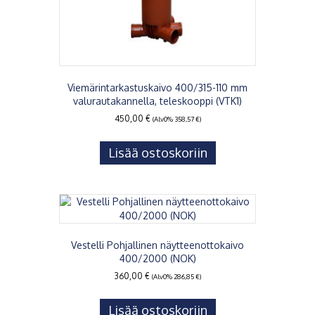
Viemärintarkastuskaivo 400/315-110 mm
valurautakannella, teleskooppi (VTK1)
450,00
€
(Alv0%
358,57
€
)
Lisää ostoskoriin
Vestelli Pohjallinen näytteenottokaivo
400/2000 (NOK)
360,00
€
(Alv0%
286,85
€
)
Lisää ostoskoriin