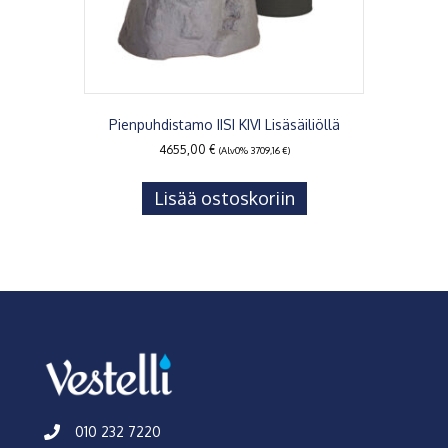
Pienpuhdistamo IISI KIVI Lisäsäiliöllä
4655,00
€
(Alv0%
3709,16
€
)
Lisää ostoskoriin
010 232 7220