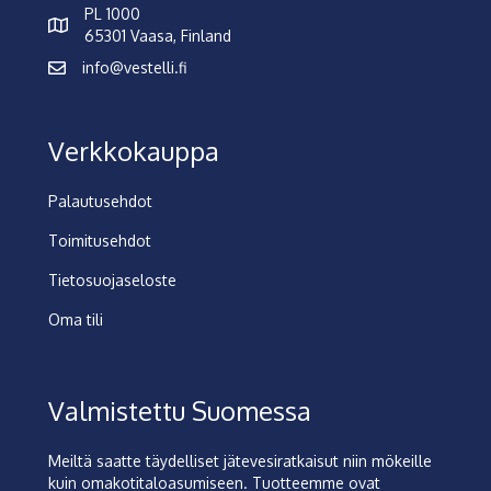
PL 1000
65301 Vaasa, Finland
info@vestelli.fi
Verkkokauppa
Palautusehdot
Toimitusehdot
Tietosuojaseloste
Oma tili
Valmistettu Suomessa
Meiltä saatte täydelliset jätevesiratkaisut niin mökeille
kuin omakotitaloasumiseen. Tuotteemme ovat