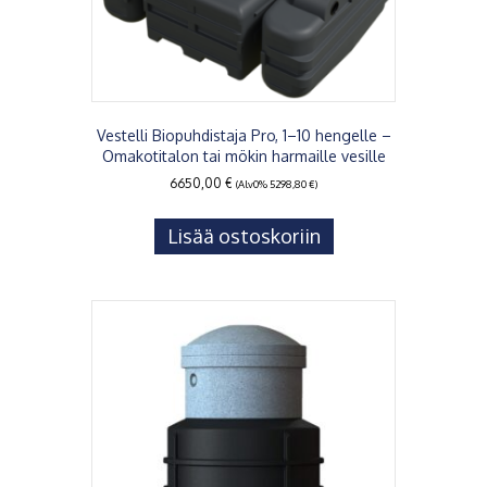
Vestelli Biopuhdistaja Pro, 1–10 hengelle –
Omakotitalon tai mökin harmaille vesille
6650,00
€
(Alv0%
5298,80
€
)
Lisää ostoskoriin