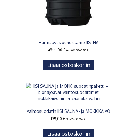
Harmaavesipuhdistamo IISI H6
4855,00
€
(Alv0%
3868,53
€
)
Lisää ostoskoriin
Vaihtosuodatin IISI SAUNA- ja MÖKKIKAIVO
135,00
€
(Alv0%
107,57
€
)
Lisää ostoskoriin