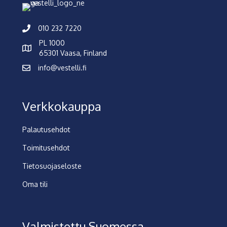
010 232 7220
PL 1000
65301 Vaasa, Finland
info@vestelli.fi
Verkkokauppa
Palautusehdot
Toimitusehdot
Tietosuojaseloste
Oma tili
Valmistettu Suomessa