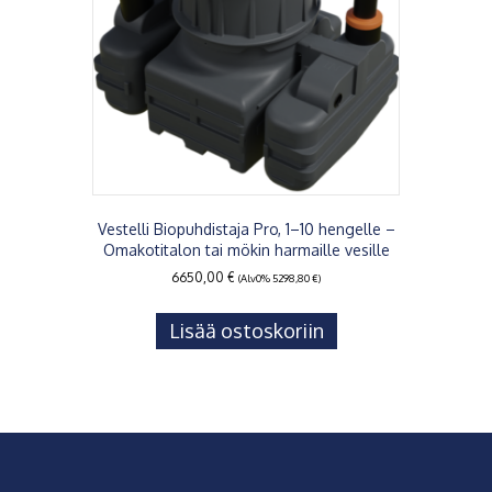
Vestelli Biopuhdistaja Pro, 1–10 hengelle –
Omakotitalon tai mökin harmaille vesille
6650,00
€
(Alv0%
5298,80
€
)
Lisää ostoskoriin