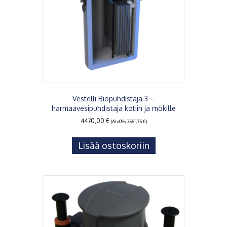
Vestelli Biopuhdistaja 3 –
harmaavesipuhdistaja kotiin ja mökille
4470,00
€
(Alv0%
3561,75
€
)
Lisää ostoskoriin