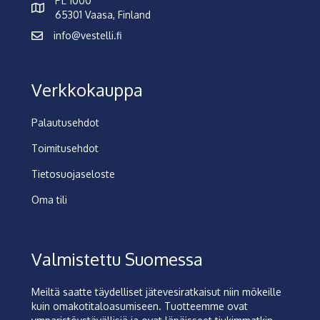
PL 1000
65301 Vaasa, Finland
info@vestelli.fi
Verkkokauppa
Palautusehdot
Toimitusehdot
Tietosuojaseloste
Oma tili
Valmistettu Suomessa
Meiltä saatte täydelliset jätevesiratkaisut niin mökeille
kuin omakotitaloasumiseen. Tuotteemme ovat