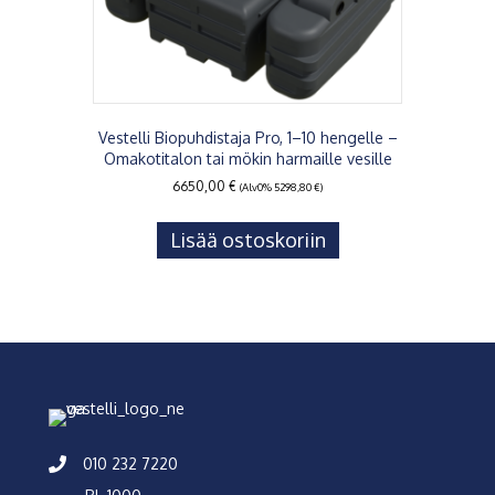
Vestelli Biopuhdistaja Pro, 1–10 hengelle –
Omakotitalon tai mökin harmaille vesille
6650,00
€
(Alv0%
5298,80
€
)
Lisää ostoskoriin
010 232 7220